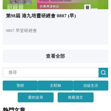
第98屆 港九培靈研經會 0807 (早)
0807 早堂研經會
查看全部
聖經
主耶穌
信徒生活
愛的追尋
推薦禱文
熱門文章