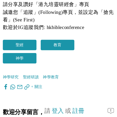
請分享及讚好「港九培靈研經會」專頁
誠邀您「追蹤」(Following)專頁，並設定為「搶先
看」(See First)
歡迎於IG追蹤我們: hkbibleconference
聖經
教育
神學
神學研究
聖經研讀
神學教育
+ 關注
請
登入
或
註冊
歡迎分享留言，