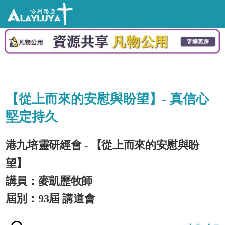
【從上而來的安慰與盼望】- 真信心
堅定持久
港九培靈研經會 - 【從上而來的安慰與盼
望】
講員：麥凱歷牧師
屆別：93屆 講道會