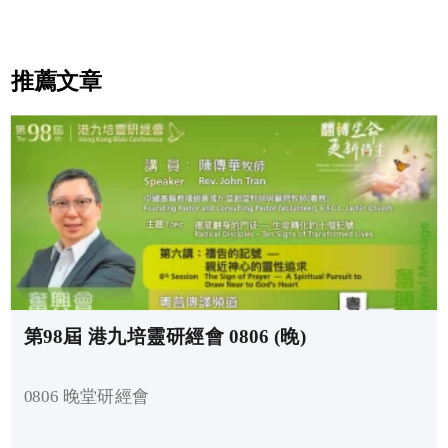
推薦文章
第98屆 港九培靈研經會 0806 (晚)
0806 晚堂研經會