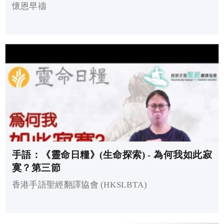
懷恩早禱
手語：《靈命日糧》(生命探索) - 為何我如此寂
寞？第三節
香港手語聖經翻譯協會 (HKSLBTA)