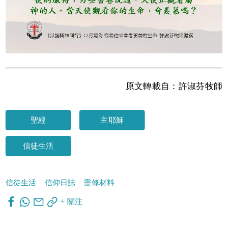
原文轉載自：許淑芬牧師
聖經
主耶穌
信徒生活
信徒生活
信仰日誌
靈修材料
+ 關注