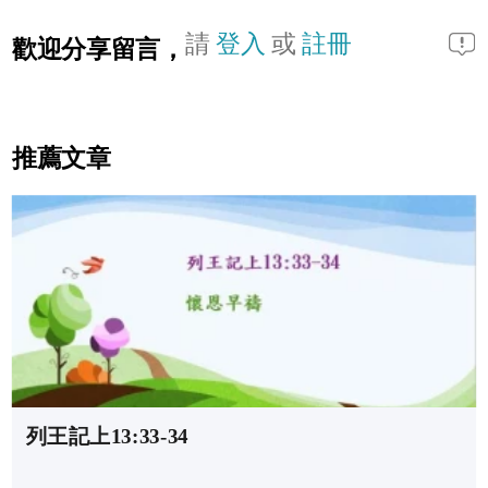
請
登入
或
註冊
歡迎分享留言，
推薦文章
列王記上13:33-34