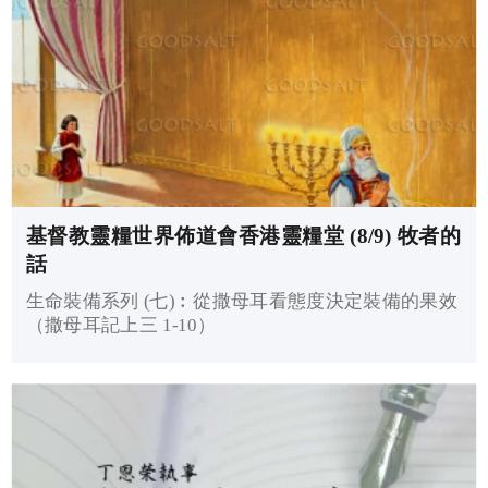
基督教靈糧世界佈道會香港靈糧堂 (8/9) 牧者的
話
生命裝備系列 (七)︰從撒母耳看態度決定裝備的果效
（撒母耳記上三 1-10）