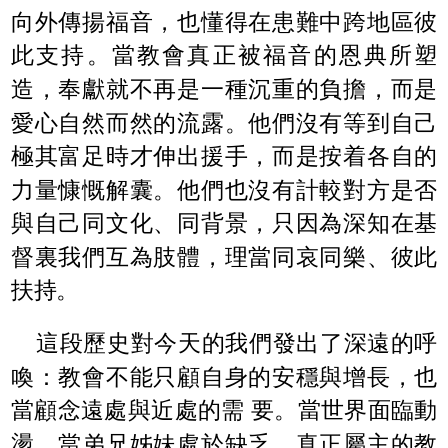
向外傳揚福音，也懂得在患難中跨地區彼
此支持。當教會真正被福音的恩典所塑
造，奉獻就不再是一種沉重的負擔，而是
愛心自然而然的流露。他們沒有等到自己
極其富足時才伸出援手，而是按着各自的
力量慷慨解囊。他們也沒有計較對方是否
與自己同文化、同背景，只因為深知在基
督裏我們互為肢體，理當同哀同樂、彼此
扶持。
這段歷史對今天的我們發出了深遠的呼
喚：教會不能只顧自身的安穩與增長，也
當顧念遠處與近處的需 要。當世界面臨動
盪，當弟兄姊妹處於缺乏，真正屬主的教