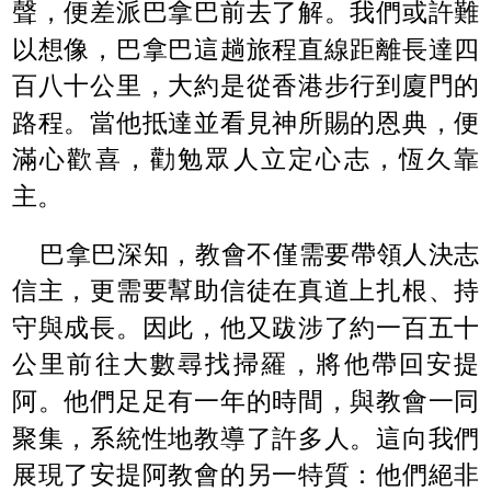
聲，便差派巴拿巴前去了解。我們或許難
以想像，巴拿巴這趟旅程直線距離長達四
百八十公里，大約是從香港步行到廈門的
路程。當他抵達並看見神所賜的恩典，便
滿心歡喜，勸勉眾人立定心志，恆久靠
主。
巴拿巴深知，教會不僅需要帶領人決志
信主，更需要幫助信徒在真道上扎根、持
守與成長。因此，他又跋涉了約一百五十
公里前往大數尋找掃羅，將他帶回安提
阿。他們足足有一年的時間，與教會一同
聚集，系統性地教導了許多人。這向我們
展現了安提阿教會的另一特質：他們絕非