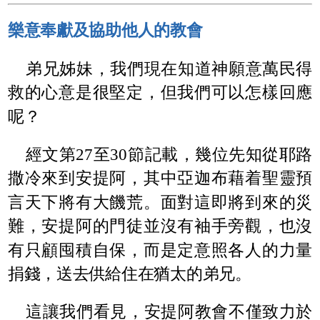
樂意奉獻及協助他人的教會
弟兄姊妹，我們現在知道神願意萬民得
救的心意是很堅定，但我們可以怎樣回應
呢？
經文第27至30節記載，幾位先知從耶路
撒冷來到安提阿，其中亞迦布藉着聖靈預
言天下將有大饑荒。面對這即將到來的災
難，安提阿的門徒並沒有袖手旁觀，也沒
有只顧囤積自保，而是定意照各人的力量
捐錢，送去供給住在猶太的弟兄。
這讓我們看見，安提阿教會不僅致力於