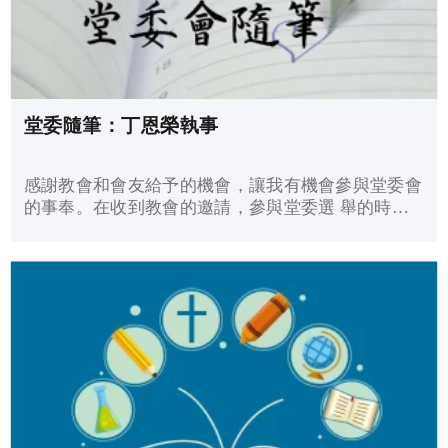
堂委隨筆：丁恩榮執事
感謝教會和會友給予的機會，讓我有機會參與堂委會
的事奉。在收到教會的邀請，參與堂委選 舉的時
候，心裏有一點意外，但也充滿平安。我 最先問自
己的，是我有沒有時間和能力，去勝任這份職務。我
相信每位弟兄姊妹在接受事奉時， 心裏總有一些負
擔，就是我們都面對着工作、家庭和生活上的壓力，
實在擔心分身不暇。感恩地， 我得到太太和家人的
支持，能夠分擔照顧女兒們 的擔子。同時相信，天
父不是看我們的能力，而 是看我們的心志。因此便
答允了教會的邀請，帶 着謙卑的心去參選。