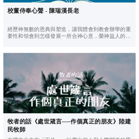
校董侍奉心聲 - 陳瑞漢長老
經歷神無數的恩典與塑造，讓我體會到教會辦學的重
要性和領會到怎樣發展一所合神心意，榮神益人的學
校。
牧者的話《處世箴言──作個真正的朋友》陸建
民牧師