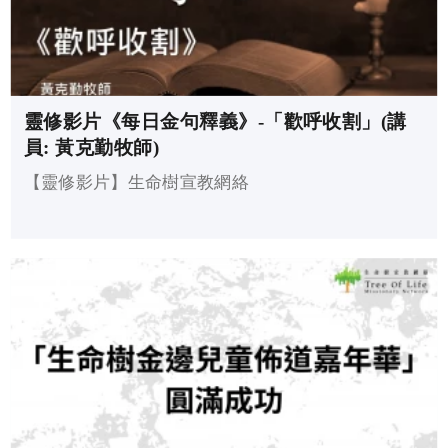
靈修影片《每日金句釋義》-「歡呼收割」(講
員: 黃克勤牧師)
【靈修影片】生命樹宣教網絡