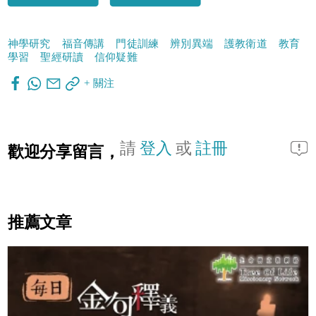
神學研究
福音傳講
門徒訓練
辨別異端
護教衛道
教育
學習
聖經研讀
信仰疑難
+ 關注
請
登入
或
註冊
歡迎分享留言，
推薦文章