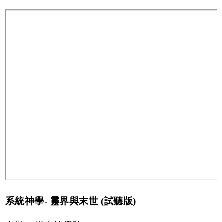
系統神學- 靈界與末世 (試聽版)