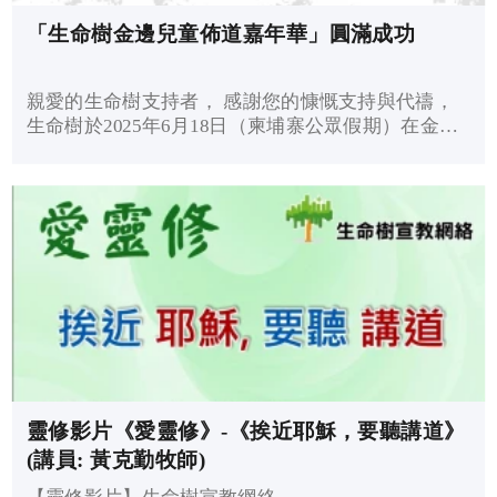
「生命樹金邊兒童佈道嘉年華」圓滿成功
親愛的生命樹支持者， 感謝您的慷慨支持與代禱，
生命樹於2025年6月18日（柬埔寨公眾假期）在金邊
成功舉辦「生命樹金邊兒童佈道嘉年華」，主題為
「Happy Children Believe in Jesus - 開開心心信耶
穌」。此次活動以福...
靈修影片《愛靈修》-《挨近耶穌，要聽講道》
(講員: 黃克勤牧師)