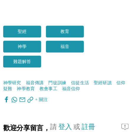
聖經
教育
神學
福音
難題解答
神學研究
福音傳講
門徒訓練
信徒生活
聖經研讀
信仰
疑難
神學教育
教會事工
福音信仰
+ 關注
請
登入
或
註冊
歡迎分享留言，