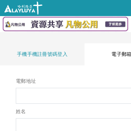
手機手機註冊號碼登入
電子郵
電郵地址
姓名