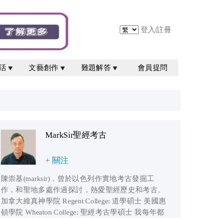
登入
/
註冊
活
文藝創作
難題解答
會員提問
MarkSir聖經考古
+ 關注
陳崇基(marksir)，曾於以色列作實地考古發掘工
作，和聖地多處作過探討，熱愛聖經歷史和考古。
加拿大維真神學院 Regent College: 道學碩士 美國惠
頓學院 Wheaton College: 聖經考古學碩士 我每年都