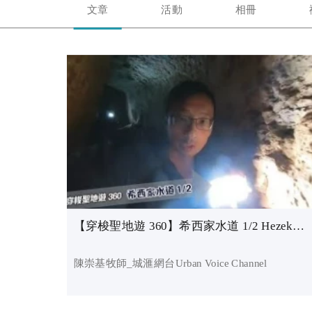
文章
活動
相冊
【穿梭聖地遊 360】希西家水道 1/2 Hezekiah Tunnel 1/2_陳崇基牧師
陳崇基牧師_城滙網台Urban Voice Channel