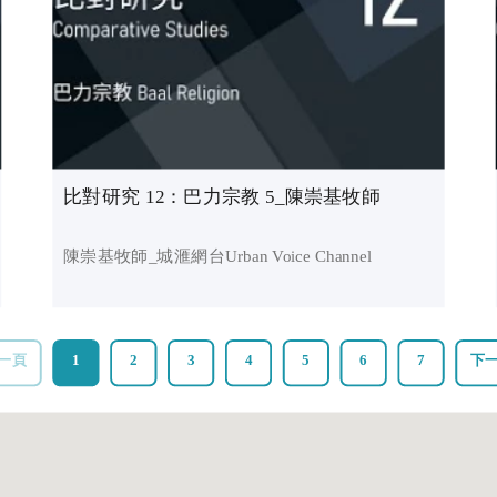
比對研究 12：巴力宗教 5_陳崇基牧師
陳崇基牧師_城滙網台Urban Voice Channel
一頁
1
2
3
4
5
6
7
下