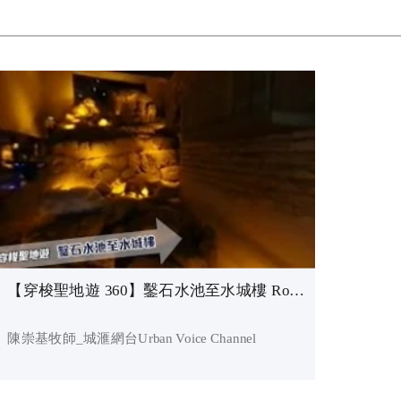
【穿梭聖地遊 360】鑿石水池至水城樓 Rock-Cut Pool to Water Tower_陳崇基牧師
陳崇基牧師_城滙網台Urban Voice Channel