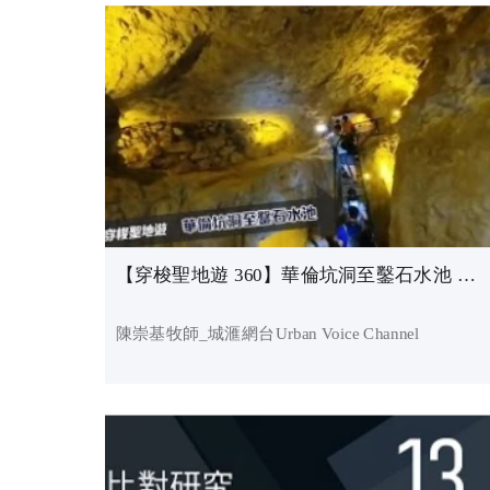
【穿梭聖地遊 360】華倫坑洞至鑿石水池 Warren's Shaft to Rock-Cut Pool_陳崇基牧師
陳崇基牧師_城滙網台Urban Voice Channel