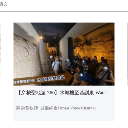
禱文
【穿梭聖地遊 360】水城樓至基訓泉 Water Tower to Gihon Spring_陳崇基牧師
陳崇基牧師_城滙網台Urban Voice Channel