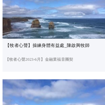
【牧者心聲】操練身體有益處_陳啟興牧師
【牧者心聲2023-6月】金融業福音團契