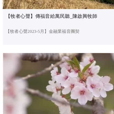
【牧者心聲】傳福音給萬民聽_陳啟興牧師
【牧者心聲2023-5月】金融業福音團契