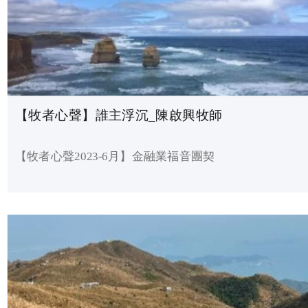
【牧者心聲】誰主浮沉_陳啟興牧師
【牧者心聲2023-6月】金融業福音團契