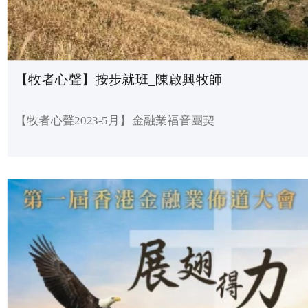
【牧者心聲】按步就班_陳啟興牧師
【牧者心聲2023-5月】金融業福音團契