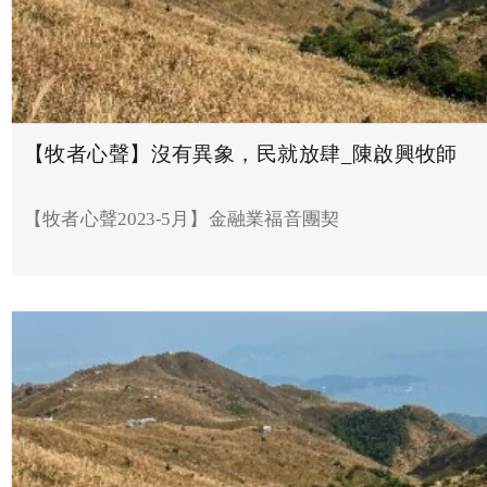
【牧者心聲】沒有異象，民就放肆_陳啟興牧師
【牧者心聲2023-5月】金融業福音團契