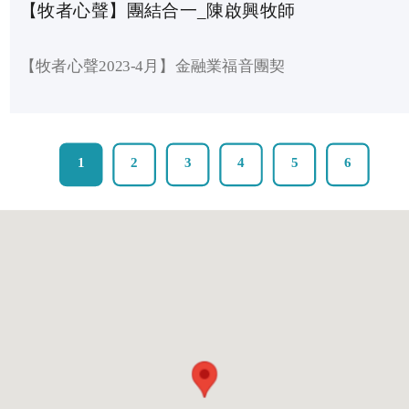
【牧者心聲】團結合一_陳啟興牧師
【牧者心聲2023-4月】金融業福音團契
1
2
3
4
5
6