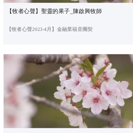
【牧者心聲】聖靈的果子_陳啟興牧師
【牧者心聲2023-4月】金融業福音團契