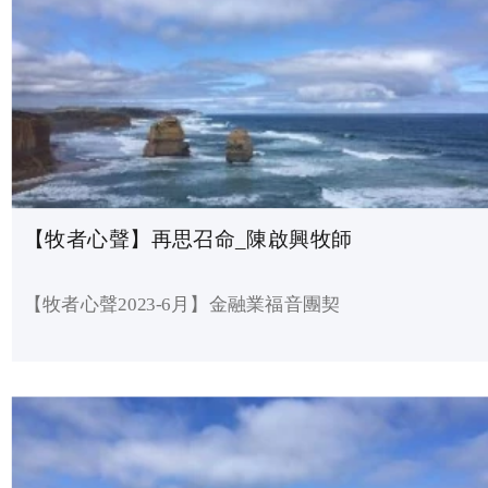
【牧者心聲】再思召命_陳啟興牧師
【牧者心聲2023-6月】金融業福音團契